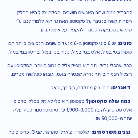
להבדיל ממה שרוב האנשים חושבים, הפקת צליל היא החלק
הפחות קשה בנגינה על סקסופון. האתגר הוא ללמוד לנגן ע"י
שימוש בטכניקה הנכונה ולהקפיד על אימון קבוע.
סוגים:
יש 6 סוגי סקסופון ב-6 מנעדים שונים. הנפוצים ביותר הם
סופרן בסי במול, אלט במי במול, טנור בסי במול ובריטון במי במול.
ככל שהכלי גדול יותר הוא מפיק צלילים נמוכים יותר. הסקסופון עם
הצליל הנמוך ביותר נקרא קונטרה באס, וגובהו כשלושה מטרים.
ז'אנרים:
פופ, רוק מתקדם, רוק רך, ג'אז
כמה עולה סקסופון?
סקסופון הוא כלי לא זול בכלל. סקסופון
אלט פשוט עולה בין 1,900-3,000 ₪. סקסופון טנור כסף יעלה
יותר מ-50,000 ₪ !
נגנים מפורסמים:
קולטריין, צ'ארלי פארקר, קני G, כריס פוטר