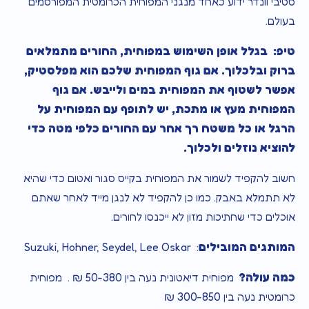
סטיבי וונדר ידוע כאחד מנגני המפוחית הכרומטית המפורסמים
בעולם.
טיפ: בגלל אופן השימוש במפוחית, החורים מתמלאים
ברוק ובלכלוך. אם גוף המפוחית שלכם הוא מפלסטיק,
אפשר לשטוף את המפוחית במים ולייבש. אם גוף
המפוחית מעץ או מתכת, יש לתופף עם המפוחית על
הרגל או כל משטח רך אחר עם החורים כלפי מטה כדי
להוציא נוזלים ולכלוך.
חשוב להקפיד לשמור את המפוחית בקייס סגור ואטום כדי שהיא
לא תתמלא באבק. כמו כן להקפיד לא לנגן מייד לאחר שאתם
אוכלים כדי שחתיכות מזון לא ייכנסו לחורים.
המותגים המובילים
: Suzuki, Hohner, Seydel, Lee Oskar
כמה עולה?
מפוחית דיאטונית נעה בין 50-380 ₪ . מפוחית
כרומטית נעה בין 300-850 ₪