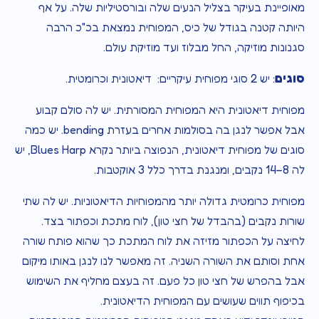
מאופיינת בעיקר בצליל הנעים שלה ובורסטיליות שלה. על אף
היותה קטנה בגודל של כיס, המפוחית נמצאת בכ"כ הרבה
סגנונות מוזיקה, החל מבלוז ועד מוזיקת עולם.
סוגים
: יש 2 סוגי מפוחית עיקריים: דיאטונית וכרומטית.
מפוחית דיאטונית היא המפוחית המסורתית. יש לה סולם קבוע
אבל אפשר לנגן בה בסולמות אחרים בעזרת bending. יש כמה
סוגים של מפוחית דיאטונית, הנפוצה ביותר נקרא Blues Harp, יש
לה 8–14 נקבים, ומנגנת בדרך כלל 3 אוקטבות.
מפוחית כרומטית גדולה יותר מהמפוחיות הדיאטוניות. יש לה שתי
שורות נקבים (בהבדל של חצי טון), לוח מתכת וכפתור בצד.
לחיצה על הכפתור מזיזה את לוח המתכת כך שהוא פותח שורה
אחת וסותם את השורה השניה. זה מאפשר לנו לנגן באותו מיקום
אבל בהפרש של חצי טון כל פעם. זה בעצם מחליף את השימוש
בכיפוף תווים שעושים עם המפוחית הדיאטונית.