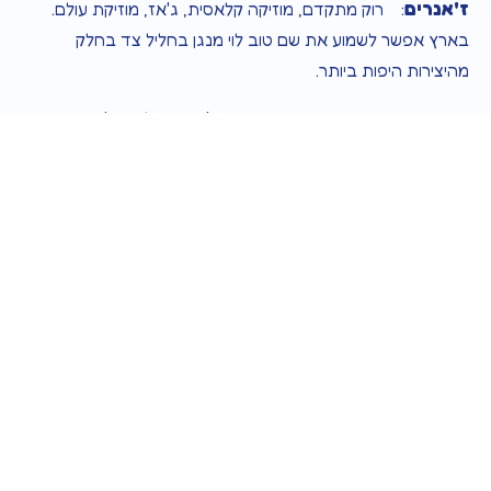
ז'אנרים
: רוק מתקדם, מוזיקה קלאסית, ג'אז, מוזיקת עולם.
בארץ אפשר לשמוע את שם טוב לוי מנגן בחליל צד בחלק
מהיצירות היפות ביותר.
נגנים מפורסמים
: איאן אנדרסון, ג'יימס גאלאווי, ז'אן פייר
רמפל, ג'ין באקסטרסר, עמנואל פאוד