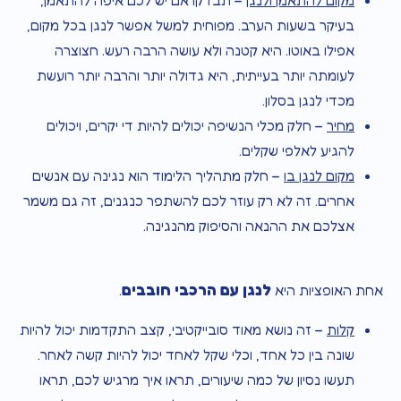
מקום להתאמן ולנגן
– תבדקו אם יש לכם איפה להתאמן,
בעיקר בשעות הערב. מפוחית למשל אפשר לנגן בכל מקום,
אפילו באוטו. היא קטנה ולא עושה הרבה רעש. חצוצרה
לעומתה יותר בעייתית, היא גדולה יותר והרבה יותר רועשת
מכדי לנגן בסלון.
מחיר
– חלק מכלי הנשיפה יכולים להיות די יקרים, ויכולים
להגיע לאלפי שקלים.
מקום לנגן בו
– חלק מתהליך הלימוד הוא נגינה עם אנשים
אחרים. זה לא רק עוזר לכם להשתפר כנגנים, זה גם משמר
אצלכם את ההנאה והסיפוק מהנגינה.
לנגן עם הרכבי חובבים
אחת האופציות היא
.
קלות
– זה נושא מאוד סובייקטיבי, קצב התקדמות יכול להיות
שונה בין כל אחד, וכלי שקל לאחד יכול להיות קשה לאחר.
תעשו נסיון של כמה שיעורים, תראו איך מרגיש לכם, תראו