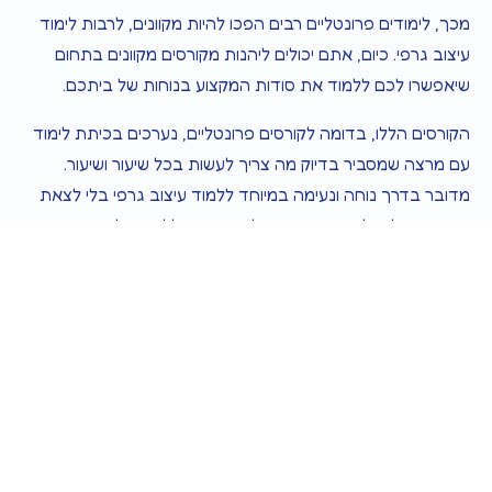
מכך, לימודים פרונטליים רבים הפכו להיות מקוונים, לרבות לימוד
עיצוב גרפי. כיום, אתם יכולים ליהנות מקורסים מקוונים בתחום
שיאפשרו לכם ללמוד את סודות המקצוע בנוחות של ביתכם.
הקורסים הללו, בדומה לקורסים פרונטליים, נערכים בכיתת לימוד
עם מרצה שמסביר בדיוק מה צריך לעשות בכל שיעור ושיעור.
מדובר בדרך נוחה ונעימה במיוחד ללמוד עיצוב גרפי בלי לצאת
מהבית. אולם, לימודים פנים-מול-פנים הם ללא תחליף, אז דעו
שלעתים תצטרכו לעבור על אותו שיעור פעמיים לפחות כדי להבין
את הנלמד.
בתום הלימודים, אתם יוצאים עם יותר מרק כישורים אמנותיים
חדשים. במרבית מסלולי הלימוד של עיצוב גרפי, הבוגרים יוצאים
עם תעודה שמאפשרת לכם לעסוק במקצוע. כלומר – אתם תוכלו
לקבל הכשרה במקצוע שתוכלו לעסוק בו בשעות הפנאי שלכם!
אם אתם לא רוצים עתיד מקצועי בתחום, תוכלו להרוויח באופן אישי
מקורסים בעיצוב גרפי.