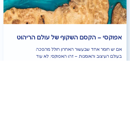
אפוקסי – הקסם השקוף של עולם הריהוט
אם יש חומר אחד שבעשור האחרון חולל מהפכה
בעולם העיצוב והאומנות – זהו האפוקסי. לא עוד
חומר טכני שמיועד רק לאיטום או הדבקה – אלא
חומר יצירתי, גמיש ודינאמי, שהפך לאהוב במיוחד
בתחום הריהוט האומנותי. הקסם של האפוקסי טמון
ביכולת שלו להפוך דמיון למציאות – שקוף או צבעוני,
יצוק או מפוסל, עם עץ, מתכת, זכוכית […]
קרא עוד