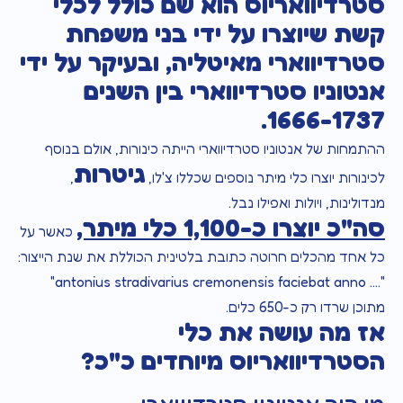
סטרדיוואריוס הוא שם כולל לכלי
קשת שיוצרו על ידי בני משפחת
סטרדיווארי מאיטליה, ובעיקר על ידי
אנטוניו סטרדיווארי בין השנים
1666-1737.
ההתמחות של אנטוניו סטרדיווארי הייתה כינורות, אולם בנוסף
גיטרות
לכינורות יוצרו כלי מיתר נוספים שכללו צ'לו,
,
מנדולינות, ויולות ואפילו נבל.
סה"כ יוצרו כ-1,100 כלי מיתר,
כאשר על
כל אחד מהכלים חרוטה כתובת בלטינית הכוללת את שנת הייצור:
"…. antonius stradivarius cremonensis faciebat anno"
מתוכן שרדו רק כ-650 כלים.
אז מה עושה את כלי
הסטרדיוואריוס מיוחדים כ"כ?