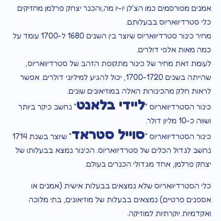
אמנים מפורסמים כמו הצ'לן יו-יו מה,והכנר יצחק פרלמן מחזיקים
כלי סטרדיוואריוס בבעלותם.
מחיר כינור סטרדיוואריוס שיוצר בין השנים 1680 ל-1700 עומד על
כמה מאות אלפי דולרים.
לעומת זאת מחיר של כינור מתקופת הזהב של סטרדיוואריוס,
שהייתה בשנים 1700-1720, יכול להגיע למיליוני דולרים. אפשר
לראות חלק מהכינורות האלה במוזיאונים שונים.
ליידי בלאנט
כינור הסטרדיוואריוס "
" נחשב כיקר ביותר
ושווה כ-10 מליון דולר.
סוייל סטראד
כינור הסטרדיוואריוס "
" שיוצר בשנת 1714
נחשב לגדול הכלים של סטרדיוואריוס. הכינור נמצא בבעלותו של
יצחק פרלמן, אחד מגדולי הכנרים בעולם.
כלי הסטרדיוואריוס שלא נמצאים בבעלות אישית (אמנים או
אספנים פרטיים) נמצאים בבעלות של מוזיאונים, בתי מלוכה
ואקדמיות יוקרתיות למוזיקה.