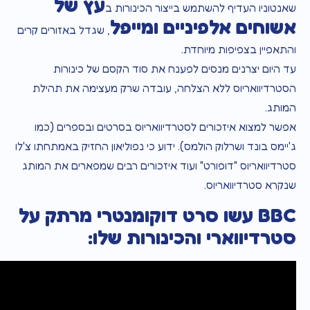
עץ של
שאנטוניו העדיף להשתמש בייצור הכינורות ב
אשוחים אלפיניים ומייפל
, שגדל באזורים קרים
והתאפיין בצפיפות מיוחדת.
עד היום יצרנים מנסים לפענח את סוד הקסם של כינורות
הסטרדיוואריוס ללא הצלחה, עובדה שרק מעצימה את תהילת
המותג.
אפשר למצוא איזכורים לסטרדיוואריוס בסרטים ובספרים (כמו
ג'יימס בונד ושרלוק הולמס). ידוע כי נפוליאון החזיק באמתחתו צ'לו
סטרדיוואריוס "דופורט" ועוד איזכורים רבים שמפארים את המותג
שנקרא סטרדיוואריוס.
BBC עשו סרט דוקומנטרי מרתק על
סטרדיווארי והכינורות שלו: