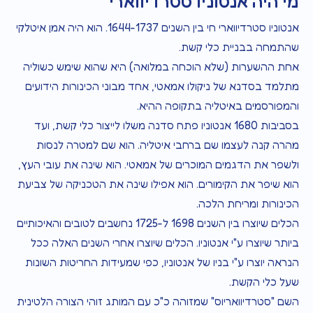
מי היה אנטוניו סטרדיווארי
אנטוניו סטרדיווארי חי בין השנים 1644-1737. הוא היה אמן איטלקי
שהתמחה בבניית כלי קשת.
אחת ההשערות (שלא הוכחה במלואה) היא שהוא שימש כשוליה
מתלמד בסדנא של ניקולו אמאטי, אחד מבוני הכינורות הידועים
והמפורסמים באיטליה בתקופה ההיא.
בסביבות 1680 אנטוניו פתח סדנה משלו לייצור כלי קשת, ועד
מהרה קנה לעצמו שם ברחבי איטליה. הוא שם למטרה לנסות
ולשפר את הדגמים המוכרים של אמאטי. הוא שינה את עובי העץ,
הוא שיפר את הקימורים. הוא אפילו שינה את הטכניקה של צביעת
הכינורות ומריחת הלכה.
הכלים שיוצרו בין השנים 1698 ל-1725 נחשבים לטובים והאיכותיים
ביותר שיוצרו ע"י אנטוניו. הכלים שיוצרו אחרי השנים האלה ככל
הנראה יוצרו ע"י בניו של אנטוניו, כפי שמעידות החריטות השונות
שעל כלי הקשת.
השם "סטרדיוואריוס" שמזוהה כ"כ עם המותג זוהי הצורה הלטינית