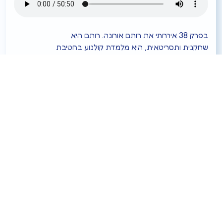
בפרק 38 אירחתי את רותם אוחנה. רותם היא
שחקנית ותסריטאית, היא מלמדת קולנוע בחטיבת
ביניים, ומרצה על אלימות במשפחה. רותם מספרת
בהרצאות באומץ רב על הסיפור האישי שלה. היא
בעצמה חוותה אלימות והיום היא גאה לשתף ולעזור
לנשים שחוות אותו דבר. רותם מספרת איך היא
התחילה את דרכה בעולם הקולנוע, ועל ההבדלים
בין הפלטפורמות השונות […]
אפשר להאזין גם דרך